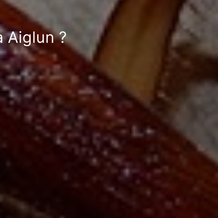
à Aiglun ?