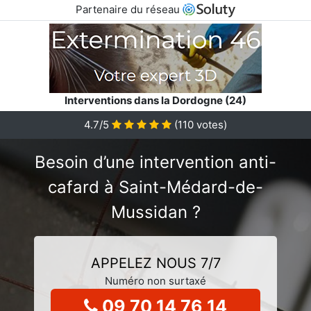
Partenaire du réseau
Interventions dans la Dordogne (24)
4.7/5
(
110
votes)
Besoin d’une intervention anti-
cafard à Saint-Médard-de-
Mussidan ?
APPELEZ NOUS 7/7
Numéro non surtaxé
09 70 14 76 14