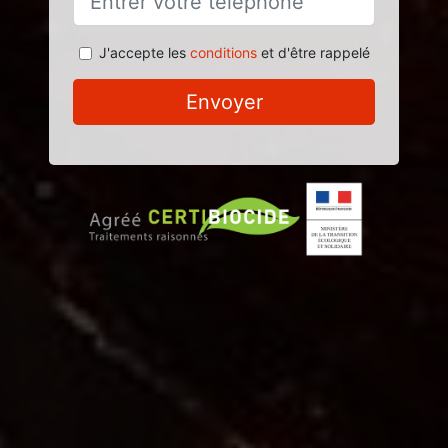
J'accepte les
conditions
et d'être rappelé
Envoyer