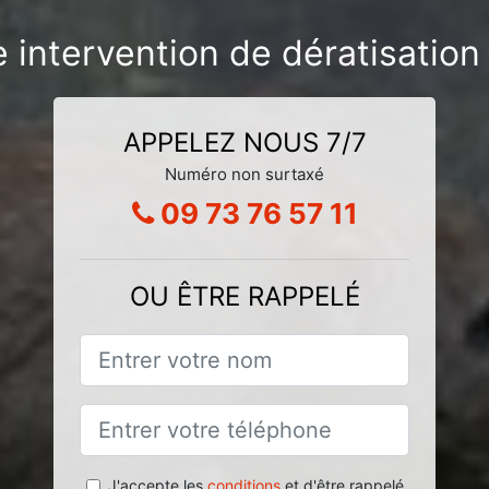
 intervention de dératisatio
APPELEZ NOUS 7/7
Numéro non surtaxé
09 73 76 57 11
OU ÊTRE RAPPELÉ
J'accepte les
conditions
et d'être rappelé