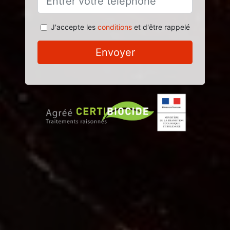
J'accepte les
conditions
et d'être rappelé
Envoyer