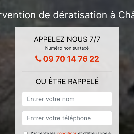
rvention de dératisation à Châ
APPELEZ NOUS 7/7
Numéro non surtaxé
09 70 14 76 22
OU ÊTRE RAPPELÉ
J'accepte les
conditions
et d'être rappelé