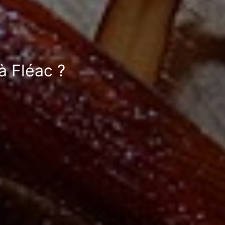
à Fléac ?