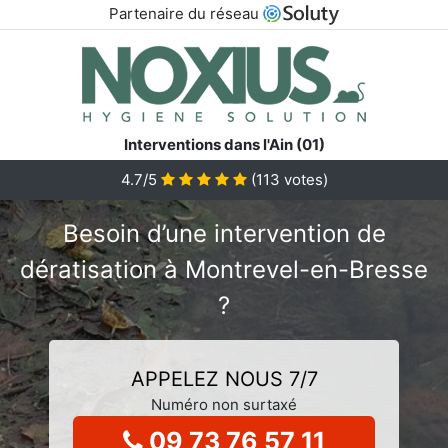
Partenaire du réseau
Interventions dans l'Ain (01)
4.7/5
(
113
votes)
Besoin d’une intervention de
dératisation à Montrevel-en-Bresse
?
APPELEZ NOUS 7/7
Numéro non surtaxé
09 73 76 57 11